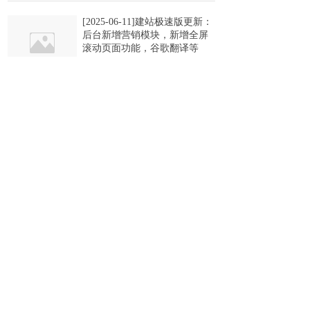
[2025-06-11]建站极速版更新：
后台新增营销模块，新增全屏
滚动页面功能，谷歌翻译等
2025-06-11
1328
[2025-06-11]建站更新：新UI顶
部位置加入锁定功能，小程序
会员中心新增已提交表单查看
功能（微信，支付宝），新增
PC产品列表样式等
2025-06-11
1475
[2025-05-21]建站更新：新增小
程序会员退出登录功能，产品
列表体验优化 ，手机端产品列
表增加重量显示等......
2025-05-21
1385
[2025-04-23]建站更新：滚动数