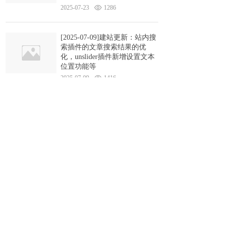
2025-07-23
1286
[2025-07-09]建站更新：站内搜
索插件的文章搜索结果的优
化，unslider插件新增设置文本
位置功能等
2025-07-09
1416
[2025-06-25]建站更新：后台分
销管理新增所属分销商，小程
序会员中心订单显示数量，小
程序会员找回密码等
2025-06-25
1437
[2025-06-19]建站极速版更新：
询盘清单中追加关联产品信息
并邮件通知，图片支持 alt 设
置，产品支持批量设置 seo等
2025-06-19
1461